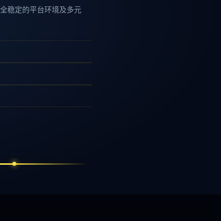
供安全稳定的平台环境及多元