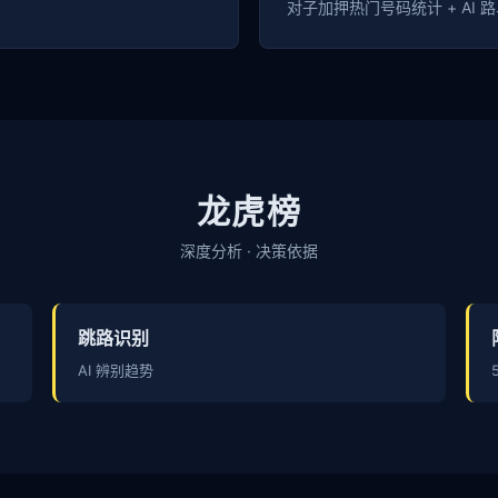
对子加押热门号码统计 + AI 
龙虎榜
深度分析 · 决策依据
跳路识别
AI 辨别趋势