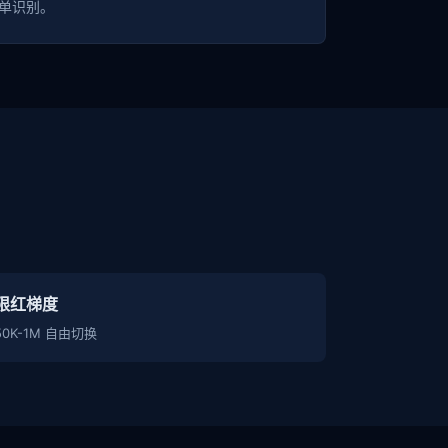
路单识别。
限红梯度
50K-1M 自由切换