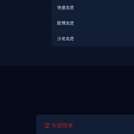
快速龙虎
欧博龙虎
沙龙龙虎
🏆 头部榜单