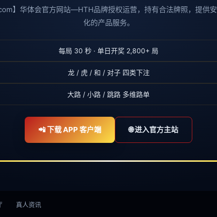
68.com】华体会官方网站—HTH品牌授权运营，持有合法牌照，提
化的产品服务。
每局 30 秒 · 单日开奖 2,800+ 局
龙 / 虎 / 和 / 对子 四类下注
大路 / 小路 / 跳路 多维路单
📲 下载 APP 客户端
🌐 进入官方主站
厅
真人资讯