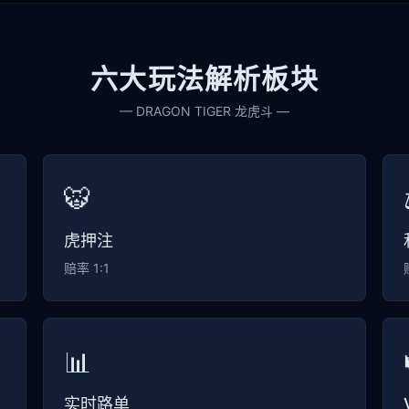
六大玩法解析板块
— DRAGON TIGER 龙虎斗 —
🐯
虎押注
赔率 1:1
📊
实时路单