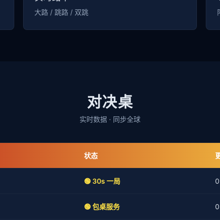
大路 / 跳路 / 双跳
对决桌
实时数据 · 同步全球
状态
🟢 30s 一局
0
🟢 包桌服务
0