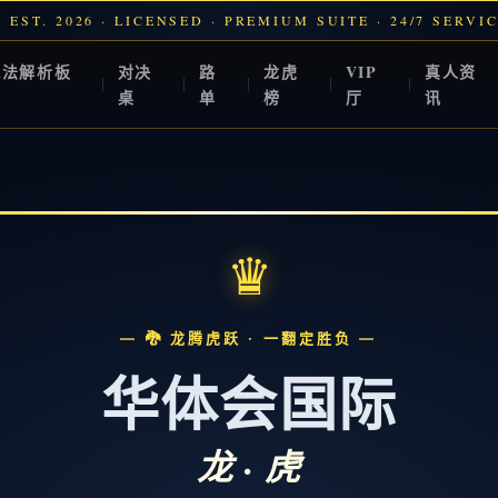
 EST. 2026 · LICENSED · PREMIUM SUITE · 24/7 SERVI
玩法解析板
对决
路
龙虎
VIP
真人资
桌
单
榜
厅
讯
♛
— 🐉 龙腾虎跃 · 一翻定胜负 —
华体会国际
龙 · 虎