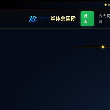
♛
◆
六大
首
华体会国际
块
页