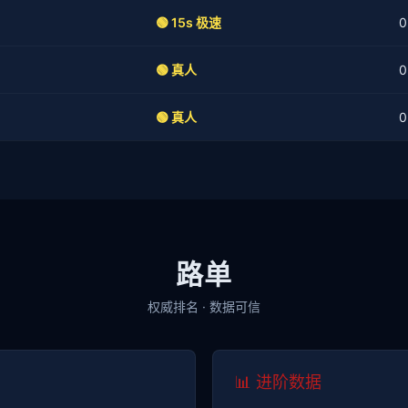
🟢 15s 极速
0
🟢 真人
0
🟢 真人
0
路单
权威排名 · 数据可信
📊 进阶数据