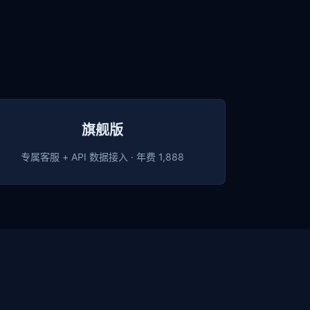
旗舰版
专属客服 + API 数据接入 · 年费 1,888