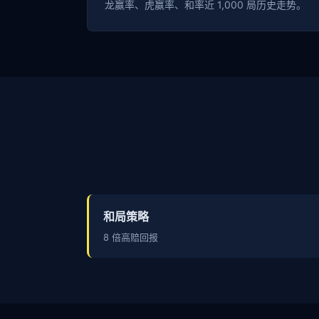
龙赢率、虎赢率、和率近 1,000 局历史走势。
和局策略
8 倍高赔回报